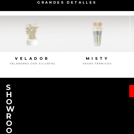
GRANDES DETALLES
VELADOR
MISTY
VELADORES CON SILUETAS
VASOS TÉRMICOS
ver más!
S
H
O
W
R
O
O