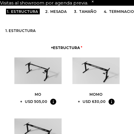
Visitas al showroom por agenda previa.
VER
1.
ESTRUCTURA
2.
MESADA
3.
TAMAÑO
4.
TERMINACI
1. ESTRUCTURA
+ESTRUCTURA
*
MO
MOMO
+
USD
505,00
+
USD
630,00