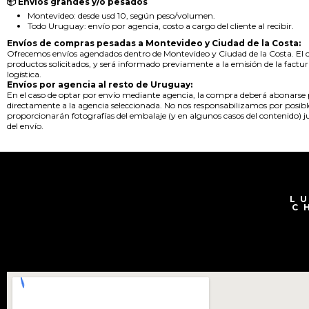
📦 Envíos grandes y/o pesados
Montevideo: desde usd 10, según peso/volumen.
Todo Uruguay: envío por agencia, costo a cargo del cliente al recibir.
Envíos de compras pesadas a Montevideo y Ciudad de la Costa:
Ofrecemos envíos agendados dentro de Montevideo y Ciudad de la Costa. El cos
productos solicitados, y será informado previamente a la emisión de la factur
logística.
Envíos por agencia al resto de Uruguay:
En el caso de optar por envío mediante agencia, la compra deberá abonarse pr
directamente a la agencia seleccionada. No nos responsabilizamos por posibl
proporcionarán fotografías del embalaje (y en algunos casos del contenido) j
del envío.
L
C