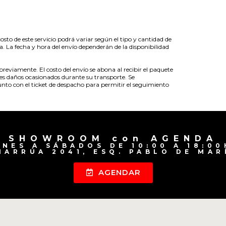
to de este servicio podrá variar según el tipo y cantidad de
a. La fecha y hora del envío dependerán de la disponibilidad
eviamente. El costo del envío se abona al recibir el paquete
es daños ocasionados durante su transporte. Se
unto con el ticket de despacho para permitir el seguimiento
SHOWROOM con AGENDA
UNES A SÁBADOS DE 10:00 A 18:00
HARRÚA 2041, ESQ. PABLO DE MAR
AGENDAR