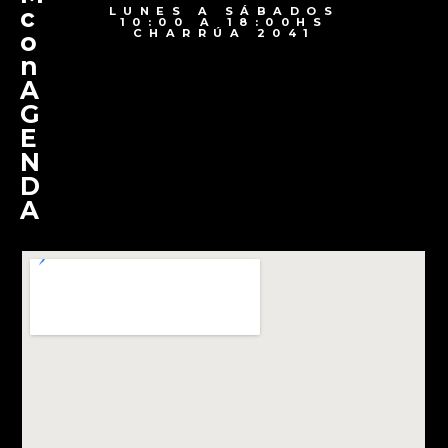
c
LUNES A SÁBADOS
10:00 A 18:00HS
CHARRÚA 2041
o
n
A
G
E
N
D
A