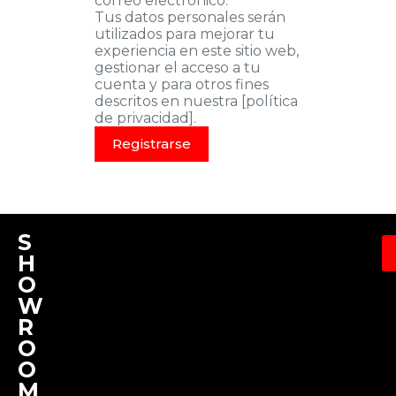
correo electrónico.
Tus datos personales serán
utilizados para mejorar tu
experiencia en este sitio web,
gestionar el acceso a tu
cuenta y para otros fines
descritos en nuestra [política
de privacidad].
Registrarse
S
H
O
W
R
O
O
M