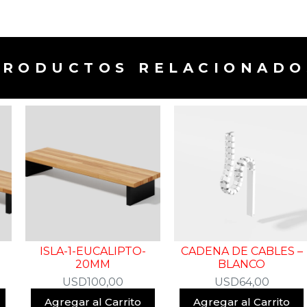
PRODUCTOS RELACIONADOS
ISLA-1-EUCALIPTO-
CADENA DE CABLES –
20MM
BLANCO
USD
100,00
USD
64,00
Agregar al Carrito
Agregar al Carrito