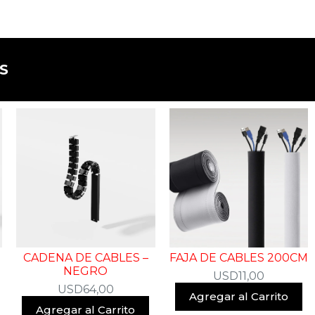
​
CADENA DE CABLES –
FAJA DE CABLES 200CM
NEGRO
USD
11,00
USD
64,00
Agregar al Carrito
Agregar al Carrito