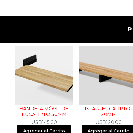
BANDEJA MÓVIL DE
ISLA-2-EUCALIPTO-
EUCALIPTO 30MM
20MM
USD
145,00
USD
120,00
Agregar al Carrito
Agregar al Carrito