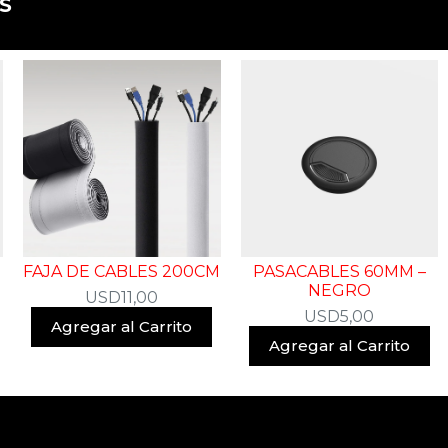
​
FAJA DE CABLES 200CM
PASACABLES 60MM –
D
NEGRO
USD
11,00
USD
5,00
Agregar al Carrito
Agregar al Carrito