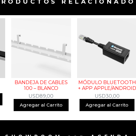
PRODUCTOS RELACIONADOS
BANDEJA DE CABLES
MÓDULO BLUETOOTH
100 – BLANCO
+ APP APPLE/ANDROI
USD
89,00
USD
30,00
Agregar al Carrito
Agregar al Carrito