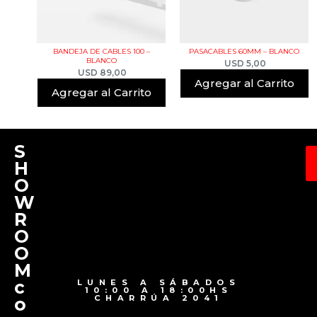
BANDEJA DE CABLES 100 –
PASACABLES 60MM – BLANCO
BLANCO
USD
5,00
USD
89,00
Agregar al Carrito
Agregar al Carrito
S
H
O
W
R
O
O
M
c
LUNES A SÁBADOS
10:00 A 18:00HS
CHARRÚA 2041
o