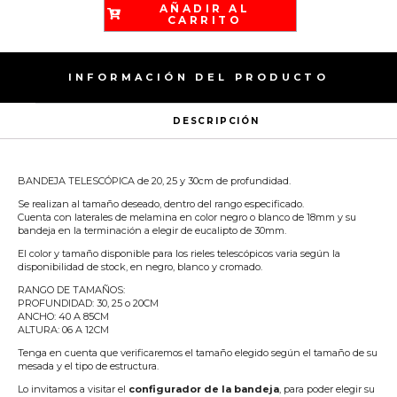
AÑADIR AL
CARRITO
INFORMACIÓN DEL PRODUCTO
DESCRIPCIÓN
BANDEJA TELESCÓPICA de 20, 25 y 30cm de profundidad.
Se realizan al tamaño deseado, dentro del rango especificado.
Cuenta con laterales de melamina en color negro o blanco de 18mm y su
bandeja en la terminación a elegir de eucalipto de 30mm.
El color y tamaño disponible para los rieles telescópicos varia según la
disponibilidad de stock, en negro, blanco y cromado.
RANGO DE TAMAÑOS:
PROFUNDIDAD: 30, 25 o 20CM
ANCHO: 40 A 85CM
ALTURA: 06 A 12CM
Tenga en cuenta que verificaremos el tamaño elegido según el tamaño de su
mesada y el tipo de estructura.
Lo invitamos a visitar el
configurador de la bandeja
, para poder elegir su