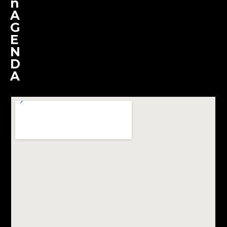
n
A
G
E
N
D
A