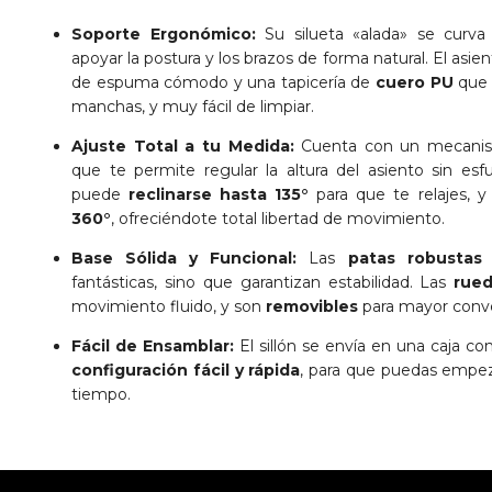
Soporte Ergonómico:
Su silueta «alada» se curva 
apoyar la postura y los brazos de forma natural. El asi
de espuma cómodo y una tapicería de
cuero PU
que e
manchas, y muy fácil de limpiar.
Ajuste Total a tu Medida:
Cuenta con un mecan
que te permite regular la altura del asiento sin es
puede
reclinarse hasta 135°
para que te relajes, y
360°
, ofreciéndote total libertad de movimiento.
Base Sólida y Funcional:
Las
patas robustas
fantásticas, sino que garantizan estabilidad. Las
rued
movimiento fluido, y son
removibles
para mayor conve
Fácil de Ensamblar:
El sillón se envía en una caja co
configuración fácil y rápida
, para que puedas empeza
tiempo.