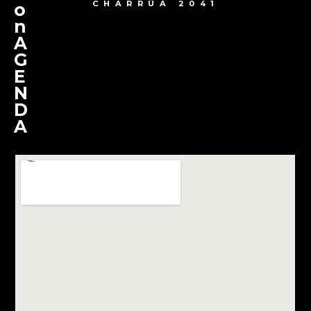
CHARRÚA 2041
o
n
A
G
E
N
D
A