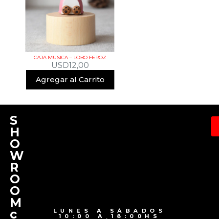
CAJA MUSICA – LOBO FEROZ
USD
12,00
Agregar al Carrito
S
H
O
W
R
O
O
M
c
LUNES A SÁBADOS
10:00 A 18:00HS