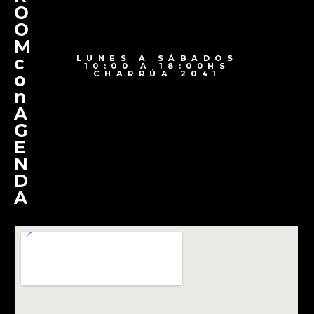
O
O
M
c
LUNES A SÁBADOS
10:00 A 18:00HS
CHARRÚA 2041
o
n
A
G
E
N
D
A