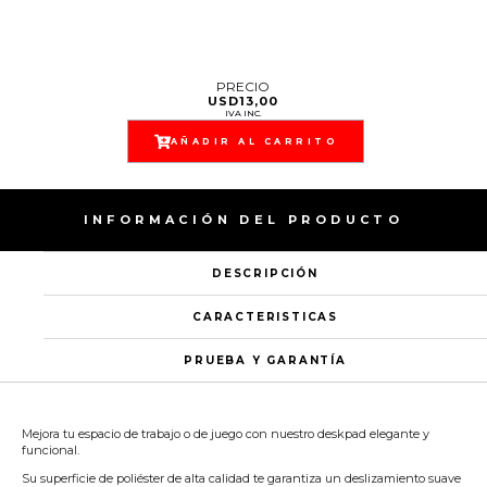
PRECIO
USD
13,00
IVA INC.
AÑADIR AL CARRITO
INFORMACIÓN DEL PRODUCTO
DESCRIPCIÓN
CARACTERISTICAS
PRUEBA Y GARANTÍA
Mejora tu espacio de trabajo o de juego con nuestro deskpad elegante y
funcional.
Su superficie de poliéster de alta calidad te garantiza un deslizamiento suave