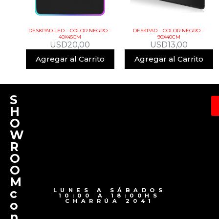
DESKPAD LED – COLOR NEGRO –
DESKPAD – COLOR NEGRO –
40X45CM
90X40CM
USD
20,00
USD
13,00
Agregar al Carrito
Agregar al Carrito
S
H
O
W
R
O
O
M
c
LUNES A SÁBADOS
10:00 A 18:00HS
CHARRÚA 2041
o
n