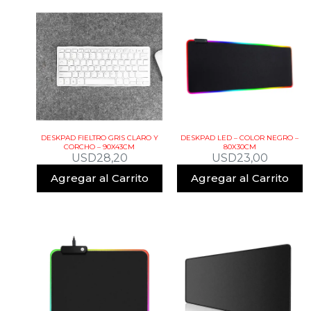
DESKPAD FIELTRO GRIS CLARO Y
DESKPAD LED – COLOR NEGRO –
CORCHO – 90X43CM
80X30CM
USD
28,20
USD
23,00
Agregar al Carrito
Agregar al Carrito