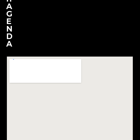
A
G
E
N
D
A