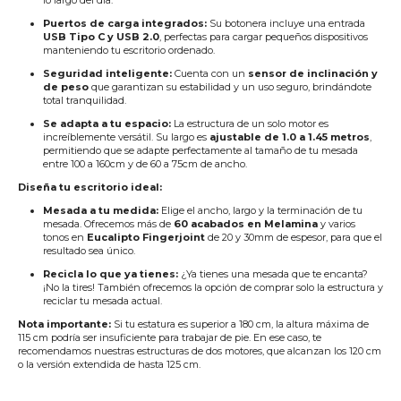
lo largo del día.
Puertos de carga integrados:
Su botonera incluye una entrada
USB Tipo C y USB 2.0
, perfectas para cargar pequeños dispositivos
manteniendo tu escritorio ordenado.
Seguridad inteligente:
Cuenta con un
sensor de inclinación y
de peso
que garantizan su estabilidad y un uso seguro, brindándote
total tranquilidad.
Se adapta a tu espacio:
La estructura de un solo motor es
increíblemente versátil. Su largo es
ajustable de 1.0 a 1.45 metros
,
permitiendo que se adapte perfectamente al tamaño de tu mesada
entre 100 a 160cm y de 60 a 75cm de ancho.
Diseña tu escritorio ideal:
Mesada a tu medida:
Elige el ancho, largo y la terminación de tu
mesada. Ofrecemos más de
60 acabados en Melamina
y varios
tonos en
Eucalipto Fingerjoint
de 20 y 30mm de espesor, para que el
resultado sea único.
Recicla lo que ya tienes:
¿Ya tienes una mesada que te encanta?
¡No la tires! También ofrecemos la opción de comprar solo la estructura y
reciclar tu mesada actual.
Nota importante:
Si tu estatura es superior a 180 cm, la altura máxima de
115 cm podría ser insuficiente para trabajar de pie. En ese caso, te
recomendamos nuestras estructuras de dos motores, que alcanzan los 120 cm
o la versión extendida de hasta 125 cm.