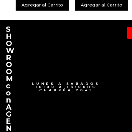
Agregar al Carrito
Agregar al Carrito
S
H
O
W
R
O
O
M
c
LUNES A SÁBADOS
10:00 A 18:00HS
CHARRÚA 2041
o
n
A
G
E
N