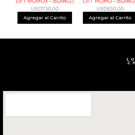
LIFT MOMOX – BLANCO
LIFT MOMO – BLANC
USD
730,00
USD
630,00
Agregar al Carrito
Agregar al Carrito
L
C