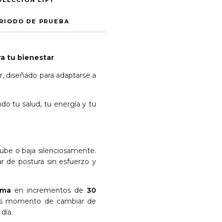
OLECCIÓN LIFT
ERIODO DE PRUEBA
ra tu bienestar
r, diseñado para adaptarse a
o tu salud, tu energía y tu
sube o baja silenciosamente.
r de postura sin esfuerzo y
rma
en incrementos de
30
es momento de cambiar de
día.