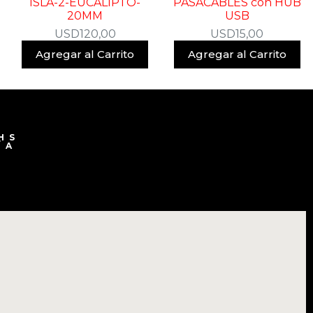
ISLA-2-EUCALIPTO-
PASACABLES con HUB
20MM
USB
USD
120,00
USD
15,00
Agregar al Carrito
Agregar al Carrito
HS
ÍA