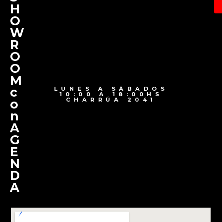
H
O
W
R
O
O
M
c
LUNES A SÁBADOS
10:00 A 18:00HS
CHARRÚA 2041
o
n
A
G
E
N
D
A