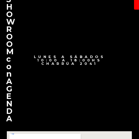
H
O
W
R
O
O
M
c
LUNES A SÁBADOS
10:00 A 18:00HS
CHARRÚA 2041
o
n
A
G
E
N
D
A