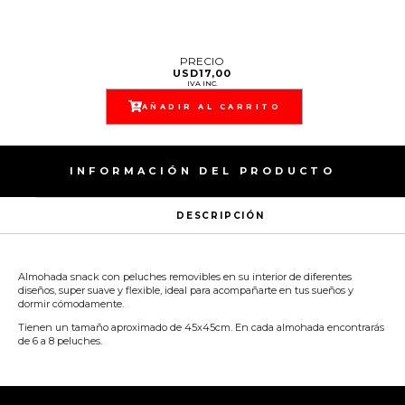
PRECIO
USD
17,00
IVA INC.
AÑADIR AL CARRITO
INFORMACIÓN DEL PRODUCTO
DESCRIPCIÓN
Almohada snack con peluches removibles en su interior de diferentes
diseños, super suave y flexible, ideal para acompañarte en tus sueños y
dormir cómodamente.
Tienen un tamaño aproximado de 45x45cm. En cada almohada encontrarás
de 6 a 8 peluches.