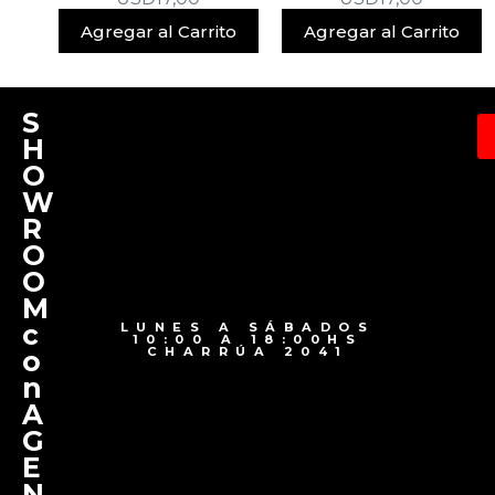
Agregar al Carrito
Agregar al Carrito
S
H
O
W
R
O
O
M
c
LUNES A SÁBADOS
10:00 A 18:00HS
CHARRÚA 2041
o
n
A
G
E
N