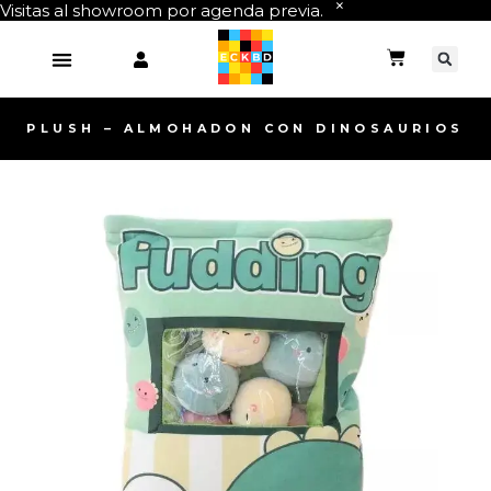
Visitas al showroom por agenda previa.
PLUSH – ALMOHADON CON DINOSAURIOS