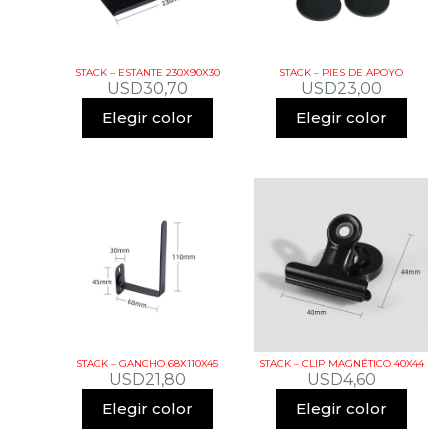
STACK – ESTANTE 230X90X30
STACK – PIES DE APOYO
USD
30,70
USD
23,00
Elegir color
Elegir color
STACK – GANCHO 68X110X45
STACK – CLIP MAGNÉTICO 40X44
USD
21,80
USD
4,60
Elegir color
Elegir color