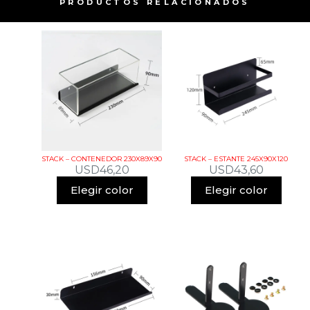
PRODUCTOS RELACIONADOS​
STACK – CONTENEDOR 230X89X90
STACK – ESTANTE 245X90X120
USD
46,20
USD
43,60
Elegir color
Elegir color