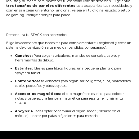
robusta y duradera para mantener tu escritorio libre de desorden. Elige entre
tres tamaños de paneles diferentes
para adaptarlo a tus necesidades y
comienza a crear un entorno funcional, ya sea en tu oficina, estudio o setup
de gaming. Incluye anclajes para pared.
Personaliza tu STACK con accesorios:
Elige los accesorios que necesitas para complementar tu pegboard y crear un
sistema de organización a tu medida (vendidos por separado).
Ganchos:
Para colgar auriculares, mandos de consolas, cables y
herramientas de dibujo.
Estantes:
Ideales para libros, figuras, una pequeña planta o para
apoyar tu tablet.
Contenedores:
Perfectos para organizar bolígrafos, clips, marcadores,
cables pequeños y otros objetos.
Accesorios magnéticos:
el clip magnético es ideal para colocar
notas y papeles, y la lampara magnética para resaltar e iluminar tu
STACK.
Apoyos:
Puedes optar por amurar el organizador (inlcuido en el
módulo) u optar por patas o fijaciones para mesada.