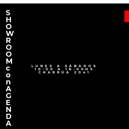
S
H
O
W
R
O
O
M
c
LUNES A SÁBADOS
10:00 A 18:00HS
CHARRÚA 2041
o
n
A
G
E
N
D
A