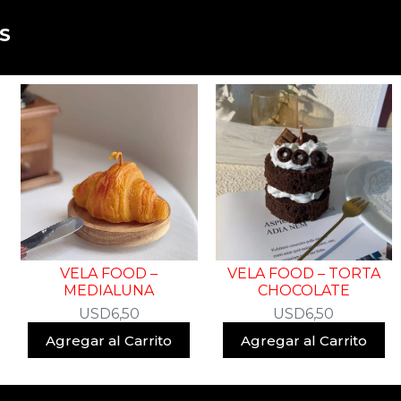
​
VELA FOOD –
VELA FOOD – TORTA
MEDIALUNA
CHOCOLATE
USD
6,50
USD
6,50
Agregar al Carrito
Agregar al Carrito