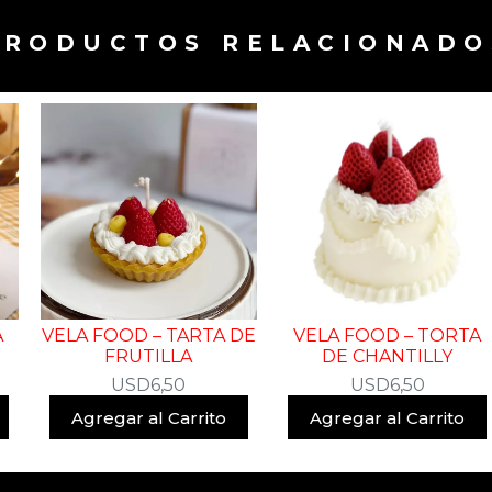
PRODUCTOS RELACIONADOS
A
VELA FOOD – TARTA DE
VELA FOOD – TORTA
FRUTILLA
DE CHANTILLY
USD
6,50
USD
6,50
Agregar al Carrito
Agregar al Carrito