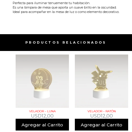
Perfecta para iluminar tenuemente tu habitación.
Es una lámpara de mesa que aporta un suave brillo en la oscuridad.
Ideal para acompañar en la mesa de luz o como elemento decorativo.
PRODUCTOS RELACIONADOS​
VELADOR – LUNA
VELADOR – RATÓN
USD
12,00
USD
12,00
Agregar al Carrito
Agregar al Carrito