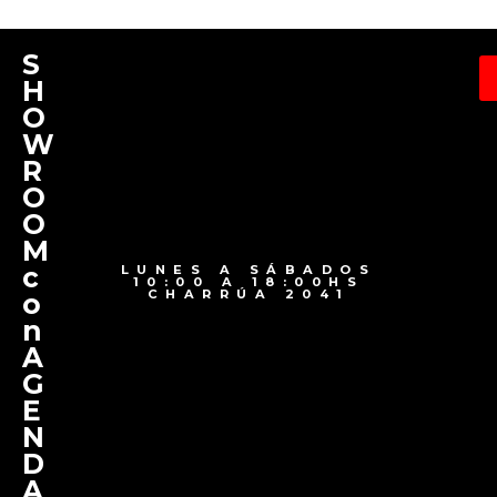
S
H
O
W
R
O
O
M
c
LUNES A SÁBADOS
10:00 A 18:00HS
CHARRÚA 2041
o
n
A
G
E
N
D
A