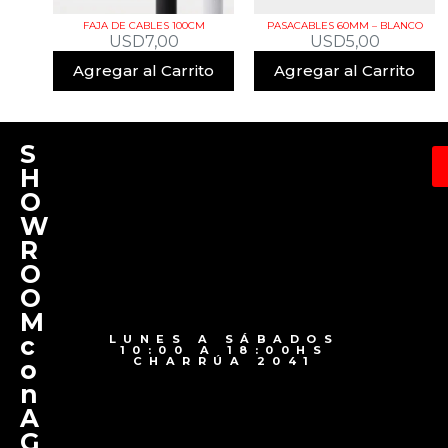
FAJA DE CABLES 100CM
PASACABLES 60MM – BLANCO
USD
7,00
USD
5,00
Agregar al Carrito
Agregar al Carrito
S
H
O
W
R
O
O
M
c
LUNES A SÁBADOS
10:00 A 18:00HS
CHARRÚA 2041
o
n
A
G