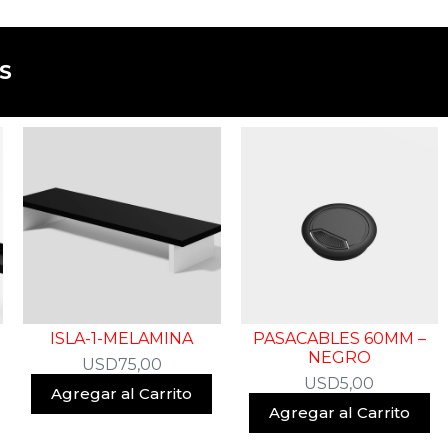
​
ISLA-1-MELAMINA
PASACABLES 60MM –
NEGRO
USD
75,00
USD
5,00
Agregar al Carrito
Agregar al Carrito