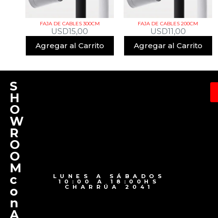
FAJA DE CABLES 300CM
FAJA DE CABLES 200CM
USD
15,00
USD
11,00
Agregar al Carrito
Agregar al Carrito
S
H
O
W
R
O
O
M
c
LUNES A SÁBADOS
10:00 A 18:00HS
CHARRÚA 2041
o
n
A