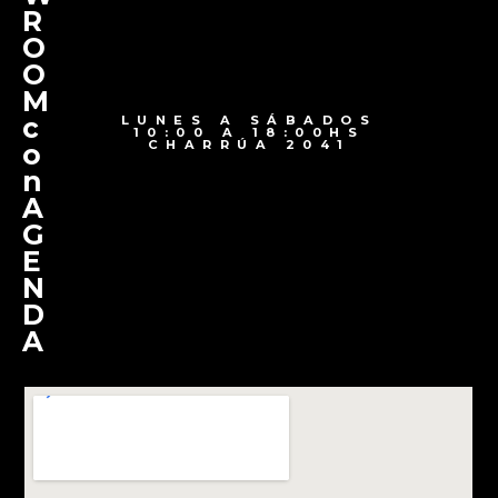
R
O
O
M
c
LUNES A SÁBADOS
10:00 A 18:00HS
CHARRÚA 2041
o
n
A
G
E
N
D
A