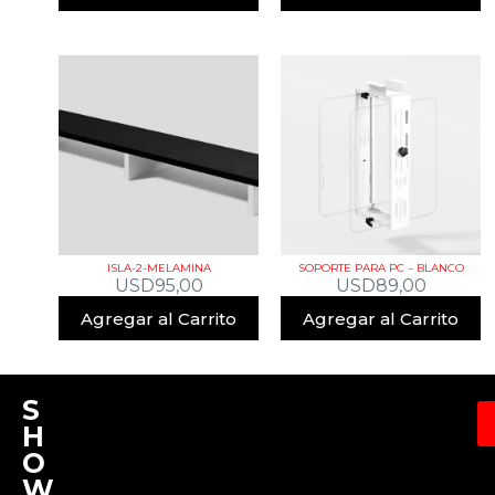
ISLA-2-MELAMINA
SOPORTE PARA PC – BLANCO
USD
95,00
USD
89,00
Agregar al Carrito
Agregar al Carrito
S
H
O
W