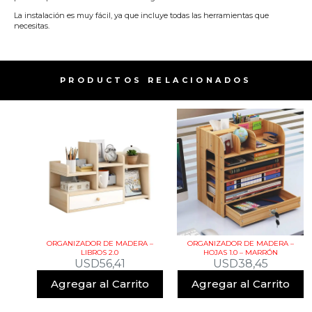
La instalación es muy fácil, ya que incluye todas las herramientas que
necesitas.
PRODUCTOS RELACIONADOS​
ORGANIZADOR DE MADERA –
ORGANIZADOR DE MADERA –
LIBROS 2.0
HOJAS 1.0 – MARRÓN
USD
56,41
USD
38,45
Agregar al Carrito
Agregar al Carrito