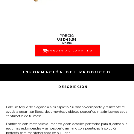
PRECIO
USD
43,58
IVA INC.
AÑADIR AL CARRITO
INFORMACIÓN DEL PRODUCTO
DESCRIPCIÓN
Dale un toque de elegancia a tu espacio. Su diseño compacto y resistente te
ayuda a organizar libros, documentos y objetos pequeños, maximizando cada
centímetro de tu mesa.
Fabricada con materiales duraderos y con detalles pensados para ti, como sus
esquinas redondeadas y un pequeño armario con puerta, es la solución
perfecta para mantener todo en su lugar.