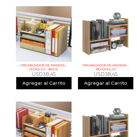
ORGANIZADOR DE MADERA –
ORGANIZADOR DE MADERA –
HOJAS 2.0 – BEIGE
REVISTAS 2.0
USD
38,45
USD
38,45
Agregar al Carrito
Agregar al Carrito