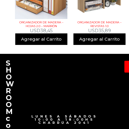
ORGANIZADOR DE MADERA –
ORGANIZADOR DE MADERA –
HOJAS 2.0 – MARRÓN
REVISTAS 1.0
USD
38,45
USD
35,89
Agregar al Carrito
Agregar al Carrito
S
H
O
W
R
O
O
M
c
LUNES A SÁBADOS
10:00 A 18:00HS
CHARRÚA 2041
o