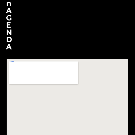
n
A
G
E
N
D
A