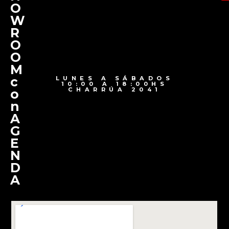
O
W
R
O
O
M
c
LUNES A SÁBADOS
10:00 A 18:00HS
CHARRÚA 2041
o
n
A
G
E
N
D
A