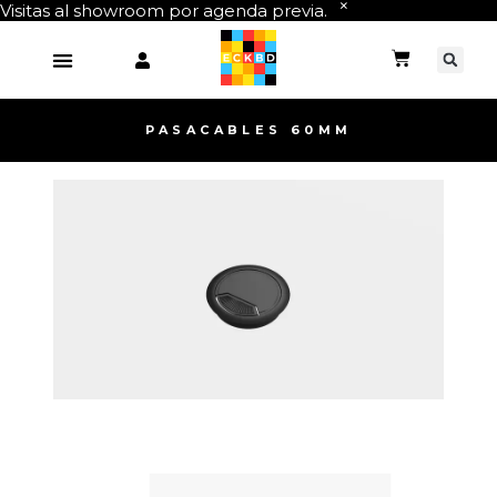
Visitas al showroom por agenda previa.
PASACABLES 60MM