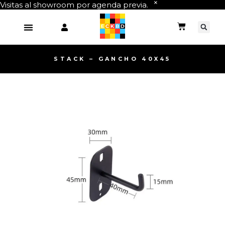
Visitas al showroom por agenda previa.
STACK – GANCHO 40X45