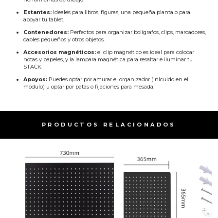
Estantes:
Ideales para libros, figuras, una pequeña planta o para
apoyar tu tablet.
Contenedores:
Perfectos para organizar bolígrafos, clips, marcadores,
cables pequeños y otros objetos.
Accesorios magnéticos:
el clip magnético es ideal para colocar
notas y papeles, y la lampara magnética para resaltar e iluminar tu
STACK.
Apoyos:
Puedes optar por amurar el organizador (inlcuido en el
módulo) u optar por patas o fijaciones para mesada.
PRODUCTOS RELACIONADOS​