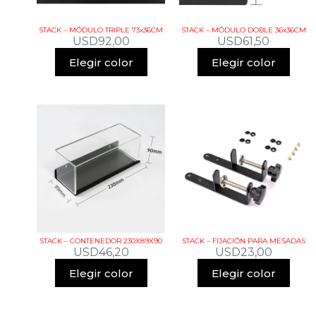
STACK – MÓDULO TRIPLE 73x36CM
STACK – MÓDULO DOBLE 36x36CM
USD
92,00
USD
61,50
Elegir color
Elegir color
STACK – CONTENEDOR 230X89X90
STACK – FIJACIÓN PARA MESADAS
USD
46,20
USD
23,00
Elegir color
Elegir color