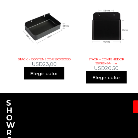
STACK – CONTENEDOR 150X90X30
STACK – CONTENEDOR
USD
23,00
95X65X64mm
USD
20,50
Elegir color
Elegir color
S
H
O
W
R