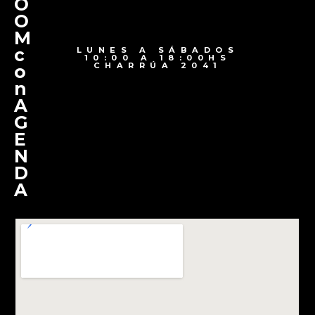
O
O
M
c
LUNES A SÁBADOS
10:00 A 18:00HS
CHARRÚA 2041
o
n
A
G
E
N
D
A