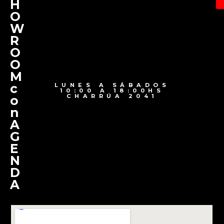
H
O
W
R
O
O
M
c
LUNES A SÁBADOS
10:00 A 18:00HS
CHARRÚA 2041
o
n
A
G
E
N
D
A