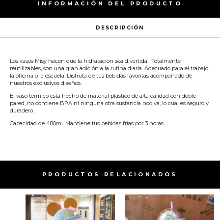
INFORMACIÓN DEL PRODUCTO
DESCRIPCIÓN
Los vasos Misy hacen que la hidratación sea divertida. Totalmente
reutilizables, son una gran adición a la rutina diaria. Adecuado para el trabajo,
la oficina o la escuela. Disfruta de tus bebidas favoritas acompañado de
nuestros exclusivos diseños.
El vaso térmico está hecho de material plástico de alta calidad con doble
pared, no contiene BPA ni ninguna otra sustancia nociva, lo cual es seguro y
duradero.
Capacidad de 480ml. Mantiene tus bebidas frías por 3 horas.
PRODUCTOS RELACIONADOS​