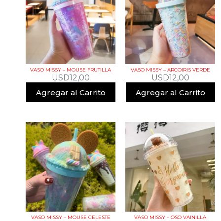
VASO MISSY – MOUSE FRUTILLA
VASO MISSY – ARCOIRIS VERDE
USD
12,00
USD
12,00
Agregar al Carrito
Agregar al Carrito
VASO MISSY – MOUSE CELESTE
VASO MISSY – OSO VAINILLA