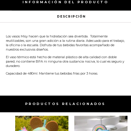
INFORMACIÓN DEL PRODUCTO
DESCRIPCIÓN
Los vasos Misy hacen que la hidratación sea divertida. Totalmente
reutilizables, son una gran adición a la rutina diaria. Adecuado para el trabajo,
la oficina o la escuela. Disfruta de tus bebidas favoritas acompañado de
nuestros exclusivos diseños.
El vaso térmico está hecho de material plástico de alta calidad con doble
pared, no contiene BPA ni ninguna otra sustancia nociva, lo cual es seguro y
duradero.
Capacidad de 480ml. Mantiene tus bebidas frías por 3 horas.
PRODUCTOS RELACIONADOS​