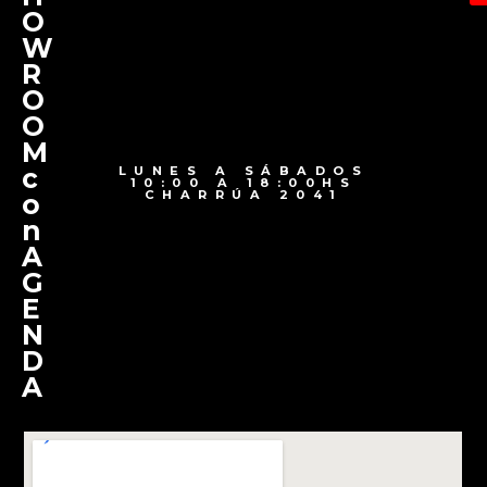
O
W
R
O
O
M
c
LUNES A SÁBADOS
10:00 A 18:00HS
CHARRÚA 2041
o
n
A
G
E
N
D
A