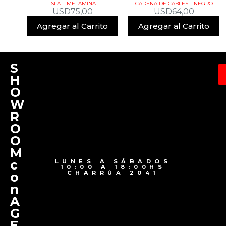
ISLA-1-MELAMINA
CADENA DE CABLES – NEGRO
USD
75,00
USD
64,00
Agregar al Carrito
Agregar al Carrito
S
H
O
W
R
O
O
M
c
LUNES A SÁBADOS
10:00 A 18:00HS
CHARRÚA 2041
o
n
A
G
E