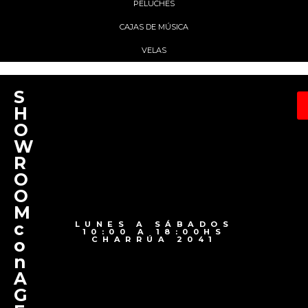
PELUCHES
CAJAS DE MÚSICA
VELAS
S
H
O
W
R
O
O
M
c
LUNES A SÁBADOS
10:00 A 18:00HS
CHARRÚA 2041
o
n
A
G