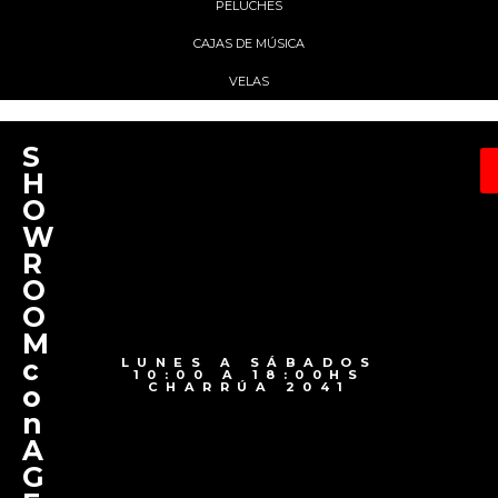
PELUCHES
CAJAS DE MÚSICA
VELAS
S
H
O
W
R
O
O
M
c
LUNES A SÁBADOS
10:00 A 18:00HS
CHARRÚA 2041
o
n
A
G